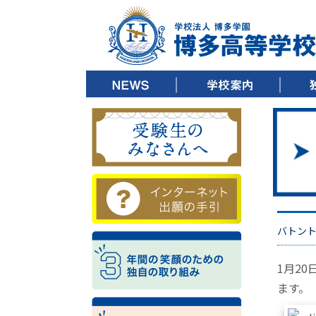
▶ ごあいさつ
▶ 教育方針
▶ 沿革
▶ キャンパスツアー
▶ 施設紹介
▶ 制服紹介
▶ デジタルパンフレット
▶ 校歌ダウンロード
▶ 3
▶ 3
▶ 3
バトント
1月2
ます。