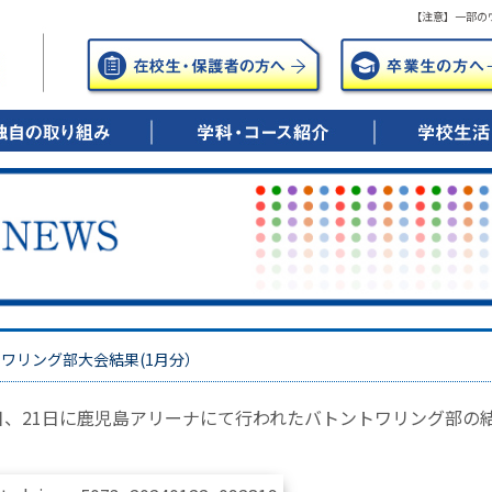
【注意】一部の
年間の笑顔のために
年後の笑顔のために
0歳時の笑顔のために
▶ 興志館コースとは
・特進シリウス
・特進ドリーム
・進学
・進路実績
▶ キャリアデザインコースとは
・総合進学
・ITビジネス
・調理・保育
・公務員
・進路実績
▶ 看護科・看護専攻科とは
・5年一貫教育
・進路実績
▶ 学校行事
▶ 部活動紹介
ワリング部大会結果(1月分）
0日、21日に鹿児島アリーナにて行われたバトントワリング部の