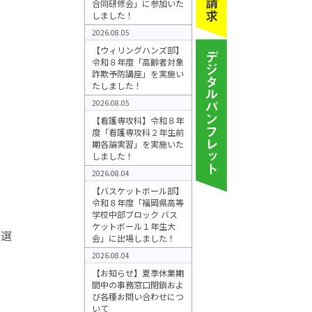
合同研修会」に参加いた
しました！
2026.08.05
【ウィリングハンズ部】
令和８年度「高齢者対象
詐欺予防講座」を実施い
たしました！
2026.08.05
【看護専攻科】令和８年
度「看護専攻科２年生前
期各論実習」を実施いた
しました！
2026.08.04
【バスケットボール部】
令和８年度「福岡県高等
学校中部ブロック バス
ケットボール１年生大
予選
会」に出場しました！
2026.08.04
【お知らせ】夏季休業期
間中の事務窓口閉鎖およ
び各種お問い合わせにつ
いて