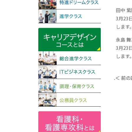
田中 紫
3月2
します
永島 舞
3月2
します
.＜ 前