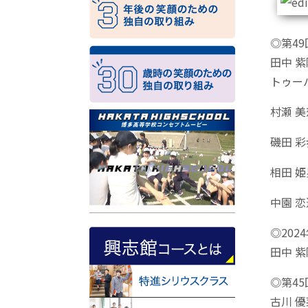
◎第4
田中 紫
トゥーバ
村瀬 美
磯田 彩
相田 姫
中園 恋
◎20
田中 
◎第4
古川 優