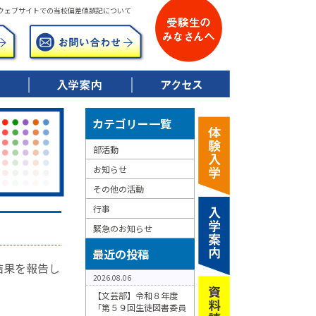
ウェブサイトでの当校偏差値誤記について
▶ 令和8年度募集要項
▶ 校納金について
▶ 特典制度について
カテゴリー一覧
部活動
お知らせ
その他の活動
行事
緊急のお知らせ
最近の投稿
結果を報告し
2026.08.06
【文芸部】令和８年度
「第５９回生徒図書委員