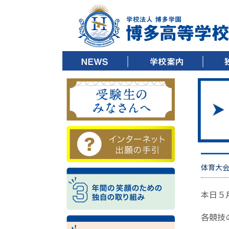
▶ ごあいさつ
▶ 教育方針
▶ 沿革
▶ キャンパスツアー
▶ 施設紹介
▶ 制服紹介
▶ デジタルパンフレット
▶ 校歌ダウンロード
▶ 3
▶ 3
▶ 3
体育大
本日５
各競技