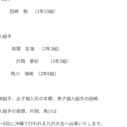
田﨑 魁 （3年10組）
人組手
串間 友海 （2年2組）
勝 片岡 夢彩 （3年5組）
角川 瑞稀 （2年6組）
体組手、女子個人形の本郷、男子個人組手の田﨑、
人組手の串間、片岡、角川は
日～8日に沖縄で行われる九州大会へ出場いたします。