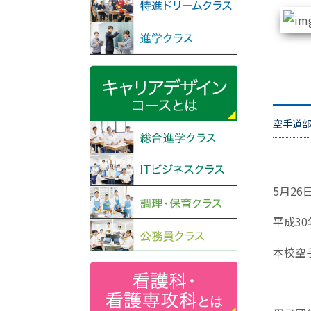
空手道
5月26
平成3
本校空