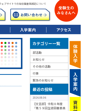
ウェブサイトでの当校偏差値誤記について
▶ 令和8年度募集要項
▶ 校納金について
▶ 特典制度について
カテゴリー一覧
部活動
お知らせ
その他の活動
行事
緊急のお知らせ
最近の投稿
2026.08.06
【文芸部】令和８年度
「第５９回生徒図書委員