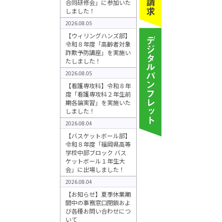
合同研修会」に参加いた
しました！
2026.08.05
【ウィリングハンズ部】
令和８年度「高齢者対象
詐欺予防講座」を実施い
たしました！
2026.08.05
【看護専攻科】令和８年
度「看護専攻科２年生前
期各論実習」を実施いた
しました！
2026.08.04
【バスケットボール部】
令和８年度「福岡県高等
学校中部ブロック バス
ケットボール１年生大
会」に出場しました！
2026.08.04
【お知らせ】夏季休業期
間中の事務窓口閉鎖およ
び各種お問い合わせにつ
いて