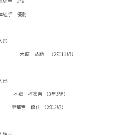
体組手 3位
体組手 優勝
人形
8 木原 恭助 （2年11組）
人形
本郷 梓衣奈 （3年5組）
8 宇都宮 優佳 （2年2組）
人組手