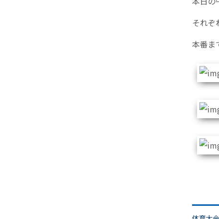
本日の
それぞ
本番ま
体育大