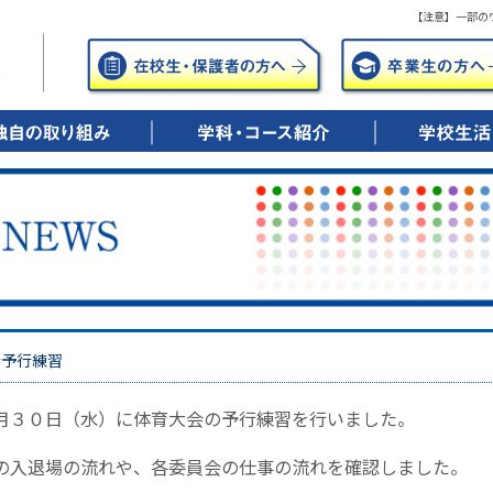
【注意】一部の
年間の笑顔のために
年後の笑顔のために
0歳時の笑顔のために
▶ 興志館コースとは
・特進シリウス
・特進ドリーム
・進学
・進路実績
▶ キャリアデザインコースとは
・総合進学
・ITビジネス
・調理・保育
・公務員
・進路実績
▶ 看護科・看護専攻科とは
・5年一貫教育
・進路実績
▶ 学校行事
▶ 部活動紹介
会予行練習
月３０日（水）に体育大会の予行練習を行いました。
の入退場の流れや、各委員会の仕事の流れを確認しました。