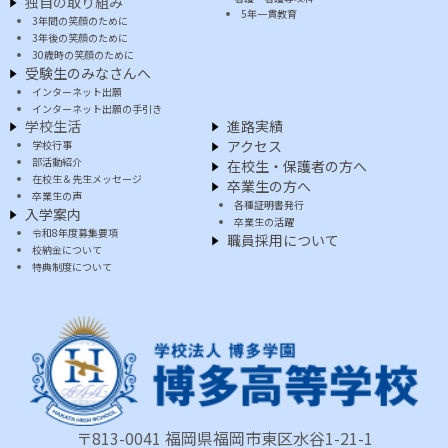
独自の取り組み
5年一貫教育
3年間の笑顔のために
3年後の笑顔のために
30歳時の笑顔のために
受験生のみなさんへ
インターネット出願
インターネット出願の手引き
学校生活
進路実績
アクセス
学校行事
部活動紹介
在校生・保護者の方へ
在校生＆先生メッセージ
卒業生の方へ
卒業生の声
各種証明書発行
入学案内
卒業生の活躍
令和8年度募集要項
職員採用について
校納金について
特典制度について
〒813-0041 福岡県福岡市東区水谷1-21-1