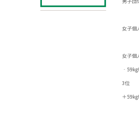
男子団
女子
女子個
‐59
3位 
＋59