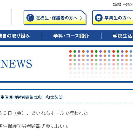
【注意】一部の
年間の笑顔のために
年後の笑顔のために
0歳時の笑顔のために
▶ 興志館コースとは
・特進シリウス
・特進ドリーム
・進学
・進路実績
▶ キャリアデザインコースとは
・総合進学
・ITビジネス
・調理・保育
・公務員
・進路実績
▶ 看護科・看護専攻科とは
・5年一貫教育
・進路実績
▶ 学校行事
▶ 部活動紹介
更生保護功労者顕彰式典 和太鼓部
３０日（金）、あいれふホールで行われた
更生保護功労者顕彰式典において