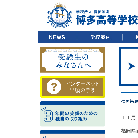
▶ ごあいさつ
▶ 教育方針
▶ 沿革
▶ キャンパスツアー
▶ 施設紹介
▶ 制服紹介
▶ デジタルパンフレット
▶ 校歌ダウンロード
▶ 3
▶ 3
▶ 3
福岡県
１１月
福岡県