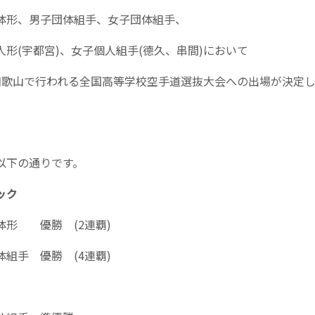
体形、男子団体組手、女子団体組手、
人形(宇都宮)、女子個人組手(德久、串間)において
和歌山で行われる全国高等学校空手道選抜大会への出場が決定
以下の通りです。
ック
体形 優勝 (2連覇)
体組手 優勝 (4連覇)