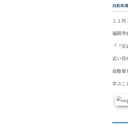
自動車講
１１月
福岡市
『「交
近い将
自動車
学ぶこ