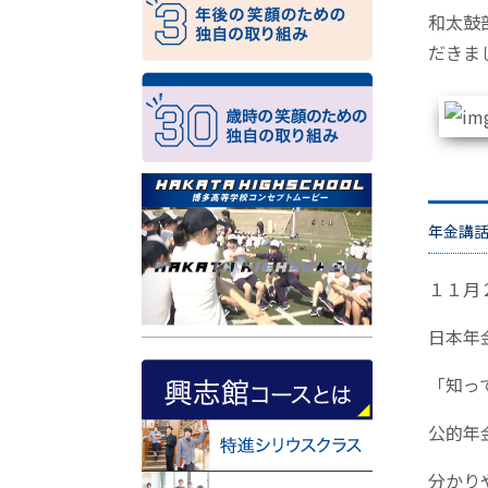
和太鼓
だきま
年金講
１１月
日本年
「知っ
公的年
分かり