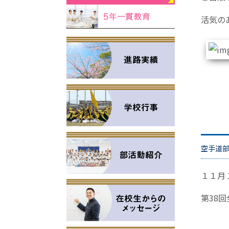
活気の
空手道
１１月
第38