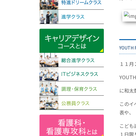
YOUTH 
１１月
YOUT
に和太
このイ
表や、
こども
１日限