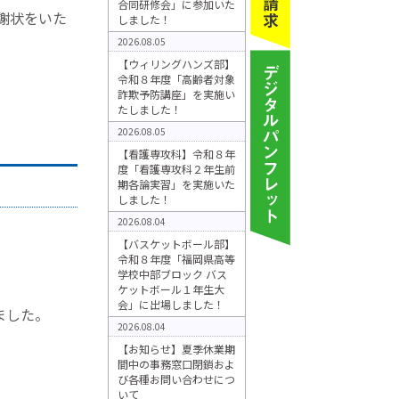
合同研修会」に参加いた
謝状をいた
しました！
2026.08.05
【ウィリングハンズ部】
令和８年度「高齢者対象
詐欺予防講座」を実施い
たしました！
2026.08.05
【看護専攻科】令和８年
度「看護専攻科２年生前
期各論実習」を実施いた
しました！
2026.08.04
【バスケットボール部】
令和８年度「福岡県高等
学校中部ブロック バス
ケットボール１年生大
会」に出場しました！
ました。
2026.08.04
【お知らせ】夏季休業期
間中の事務窓口閉鎖およ
び各種お問い合わせにつ
いて