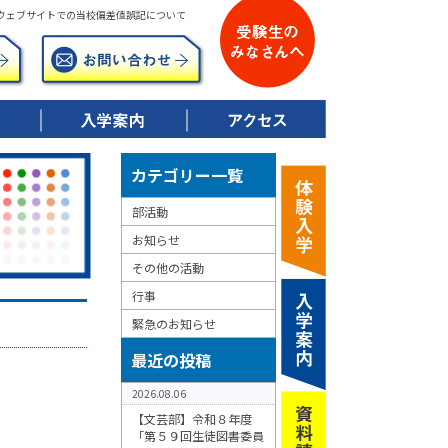
ウェブサイトでの当校偏差値誤記について
▶ 令和8年度募集要項
▶ 校納金について
▶ 特典制度について
カテゴリー一覧
部活動
お知らせ
その他の活動
行事
緊急のお知らせ
最近の投稿
2026.08.06
【文芸部】令和８年度
「第５９回生徒図書委員