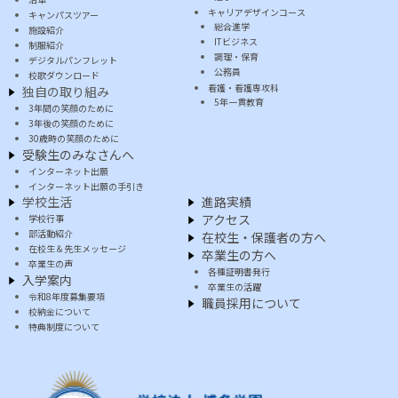
キャリアデザインコース
キャンパスツアー
総合進学
施設紹介
ITビジネス
制服紹介
調理・保育
デジタルパンフレット
公務員
校歌ダウンロード
看護・看護専攻科
独自の取り組み
5年一貫教育
3年間の笑顔のために
3年後の笑顔のために
30歳時の笑顔のために
受験生のみなさんへ
インターネット出願
インターネット出願の手引き
学校生活
進路実績
アクセス
学校行事
部活動紹介
在校生・保護者の方へ
在校生＆先生メッセージ
卒業生の方へ
卒業生の声
各種証明書発行
入学案内
卒業生の活躍
令和8年度募集要項
職員採用について
校納金について
特典制度について