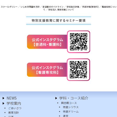
スクールポリシー
／
いじめ対策基本方針
／
部活動のガイドライン
／
学校自己評価
／
外部評価(専攻科)
／
職員採用につい
て
／
学校法人 博多学園について
NEWS
学科・コース紹介
学校案内
興志館コース
特進シリウス
ごあいさつ
特進ドリーム
教育方針
進学
沿革