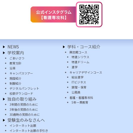
NEWS
学科・コース紹介
学校案内
興志館コース
特進シリウス
ごあいさつ
特進ドリーム
教育方針
進学
沿革
キャリアデザインコース
キャンパスツアー
総合進学
施設紹介
ITビジネス
制服紹介
調理・保育
デジタルパンフレット
公務員
校歌ダウンロード
看護・看護専攻科
独自の取り組み
5年一貫教育
3年間の笑顔のために
3年後の笑顔のために
30歳時の笑顔のために
受験生のみなさんへ
インターネット出願
インターネット出願の手引き