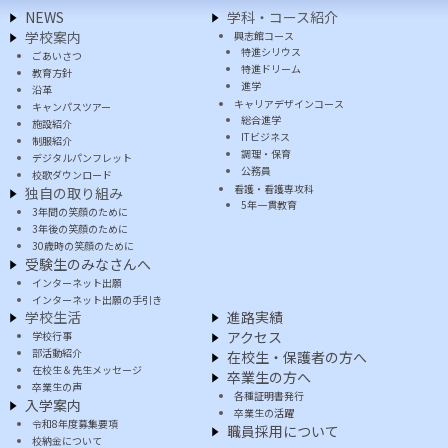
NEWS
学科・コース紹介
学校案内
興志館コース
特進シリウス
ごあいさつ
特進ドリーム
教育方針
進学
沿革
キャリアデザインコース
キャンパスツアー
総合進学
施設紹介
ITビジネス
制服紹介
調理・保育
デジタルパンフレット
公務員
校歌ダウンロード
看護・看護専攻科
独自の取り組み
5年一貫教育
3年間の笑顔のために
3年後の笑顔のために
30歳時の笑顔のために
受験生のみなさんへ
インターネット出願
インターネット出願の手引き
学校生活
進路実績
アクセス
学校行事
部活動紹介
在校生・保護者の方へ
在校生＆先生メッセージ
卒業生の方へ
卒業生の声
各種証明書発行
入学案内
卒業生の活躍
令和8年度募集要項
職員採用について
校納金について