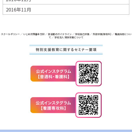
2016年11月
スクールポリシー
／
いじめ対策基本方針
／
部活動のガイドライン
／
学校自己評価
／
外部評価(専攻科)
／
職員採用につい
て
／
学校法人 博多学園について