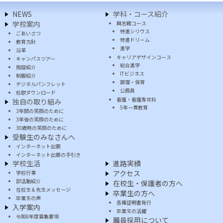
NEWS
学科・コース紹介
学校案内
興志館コース
特進シリウス
ごあいさつ
特進ドリーム
教育方針
進学
沿革
キャリアデザインコース
キャンパスツアー
総合進学
施設紹介
ITビジネス
制服紹介
調理・保育
デジタルパンフレット
公務員
校歌ダウンロード
看護・看護専攻科
独自の取り組み
5年一貫教育
3年間の笑顔のために
3年後の笑顔のために
30歳時の笑顔のために
受験生のみなさんへ
インターネット出願
インターネット出願の手引き
学校生活
進路実績
アクセス
学校行事
部活動紹介
在校生・保護者の方へ
在校生＆先生メッセージ
卒業生の方へ
卒業生の声
各種証明書発行
入学案内
卒業生の活躍
令和8年度募集要項
職員採用について