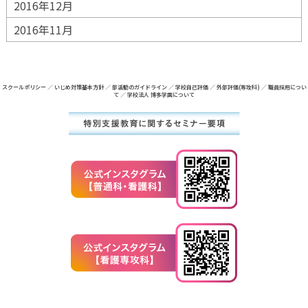
2016年12月
2016年11月
スクールポリシー
／
いじめ対策基本方針
／
部活動のガイドライン
／
学校自己評価
／
外部評価(専攻科)
／
職員採用につい
て
／
学校法人 博多学園について