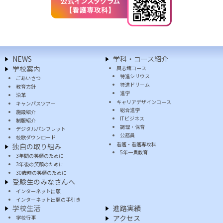
NEWS
学科・コース紹介
学校案内
興志館コース
特進シリウス
ごあいさつ
特進ドリーム
教育方針
進学
沿革
キャリアデザインコース
キャンパスツアー
総合進学
施設紹介
ITビジネス
制服紹介
調理・保育
デジタルパンフレット
公務員
校歌ダウンロード
看護・看護専攻科
独自の取り組み
5年一貫教育
3年間の笑顔のために
3年後の笑顔のために
30歳時の笑顔のために
受験生のみなさんへ
インターネット出願
インターネット出願の手引き
学校生活
進路実績
アクセス
学校行事