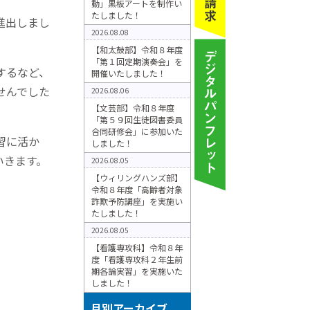
動」黒板アートを制作い
たしました！
進出しまし
2026.08.08
【和太鼓部】令和８年度
「第１回定期演奏会」を
するなど、
開催いたしました！
せんでした
2026.08.06
【文芸部】令和８年度
「第５９回生徒図書委員
合同研修会」に参加いた
習に活か
しました！
いきます。
2026.08.05
【ウィリングハンズ部】
令和８年度「高齢者対象
詐欺予防講座」を実施い
たしました！
2026.08.05
【看護専攻科】令和８年
度「看護専攻科２年生前
期各論実習」を実施いた
しました！
月別アーカイブ