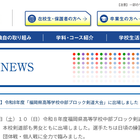
【注意】一部の
年間の笑顔のために
年後の笑顔のために
0歳時の笑顔のために
▶ 興志館コースとは
・特進シリウス
・特進ドリーム
・進学
・進路実績
▶ キャリアデザインコースとは
・総合進学
・ITビジネス
・調理・保育
・公務員
・進路実績
▶ 看護科・看護専攻科とは
・5年一貫教育
・進路実績
▶ 学校行事
▶ 部活動紹介
部】令和8年度「福岡県高等学校中部ブロック剣道大会」に出場しました
日（土）１０（日）令和８年度福岡県高等学校中部ブロック剣
、本校剣道部も男女ともに出場しました。選手たちは日頃の練
、団体戦・個人戦に全力で臨みました。