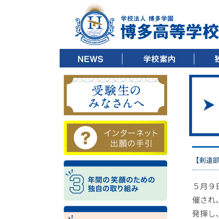
▶ ごあいさつ
▶ 教育方針
▶ 沿革
▶ キャンパスツアー
▶ 施設紹介
▶ 制服紹介
▶ デジタルパンフレット
▶ 校歌ダウンロード
▶ 3
▶ 3
▶ 3
【剣道
５月９
催され
発揮し