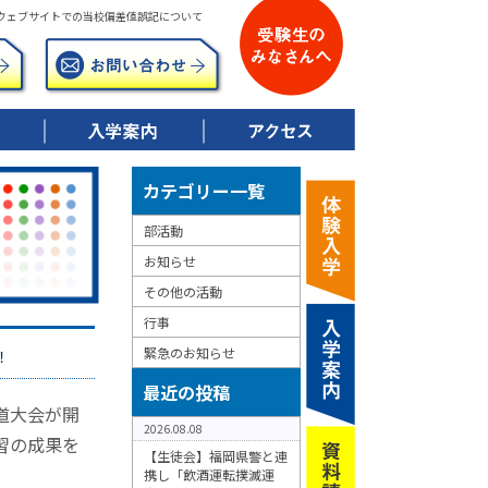
ウェブサイトでの当校偏差値誤記について
▶ 令和8年度募集要項
▶ 校納金について
▶ 特典制度について
カテゴリー一覧
部活動
お知らせ
その他の活動
行事
緊急のお知らせ
！
最近の投稿
道大会が開
2026.08.08
習の成果を
【生徒会】福岡県警と連
携し「飲酒運転撲滅運