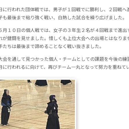
日に行われた団体戦では、男子が１回戦で
に勝利し、２回戦へ
子も最後まで粘り強く戦い、白熱した試合を繰り広げました。
５月１０日の個人戦では、女子の３年生２名が４回戦まで進出
れが健闘を見せました。惜しくも上位大会への出場とはなりま
手たちは最後まで諦めることなく戦い抜きました。
大会を通して見つかった個人・チームとしての課題を今後の練
月に行われる
に向けて、再びチーム一丸となって努力を重ねて