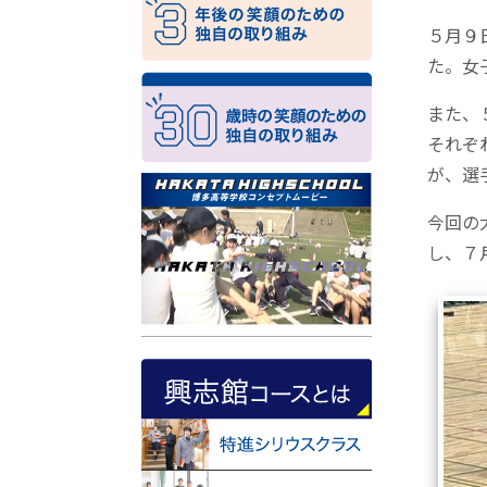
５月９
た。女
また、
それぞ
が、選
今回の
し、７