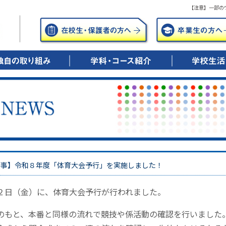
【注意】一部の
年間の笑顔のために
年後の笑顔のために
0歳時の笑顔のために
▶ 興志館コースとは
・特進シリウス
・特進ドリーム
・進学
・進路実績
▶ キャリアデザインコースとは
・総合進学
・ITビジネス
・調理・保育
・公務員
・進路実績
▶ 看護科・看護専攻科とは
・5年一貫教育
・進路実績
▶ 学校行事
▶ 部活動紹介
行事】令和８年度「体育大会予行」を実施しました！
２日（金）に、体育大会予行が行われました。
のもと、本番と同様の流れで競技や係活動の確認を行いました