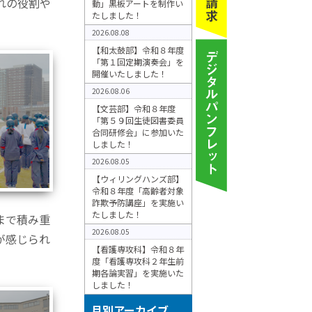
れの役割や
動」黒板アートを制作い
たしました！
2026.08.08
【和太鼓部】令和８年度
「第１回定期演奏会」を
開催いたしました！
2026.08.06
【文芸部】令和８年度
「第５９回生徒図書委員
合同研修会」に参加いた
しました！
2026.08.05
【ウィリングハンズ部】
令和８年度「高齢者対象
詐欺予防講座」を実施い
たしました！
まで積み重
2026.08.05
が感じられ
【看護専攻科】令和８年
度「看護専攻科２年生前
期各論実習」を実施いた
しました！
月別アーカイブ