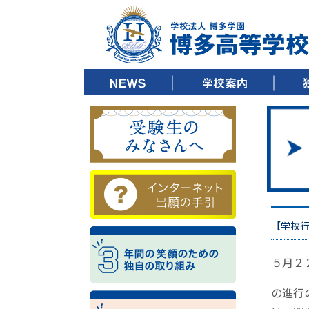
▶ ごあいさつ
▶ 教育方針
▶ 沿革
▶ キャンパスツアー
▶ 施設紹介
▶ 制服紹介
▶ デジタルパンフレット
▶ 校歌ダウンロード
▶ 3
▶ 3
▶ 3
【学校
５月２
の進行