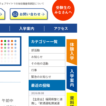
ウェブサイトでの当校偏差値誤記について
▶ 令和8年度募集要項
▶ 校納金について
▶ 特典制度について
カテゴリー一覧
部活動
お知らせ
その他の活動
行事
緊急のお知らせ
最近の投稿
2026.08.08
【生徒会】福岡県警と連
。午前中
携し「飲酒運転撲滅運