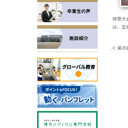
体育大
は、生
.＜ 前