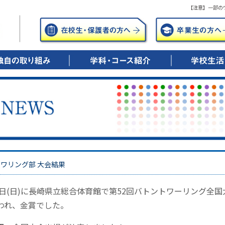
【注意】一部の
年間の笑顔のために
年後の笑顔のために
0歳時の笑顔のために
▶ 興志館コースとは
・特進シリウス
・特進ドリーム
・進学
・進路実績
▶ キャリアデザインコースとは
・総合進学
・ITビジネス
・調理・保育
・公務員
・進路実績
▶ 看護科・看護専攻科とは
・5年一貫教育
・進路実績
▶ 学校行事
▶ 部活動紹介
ワリング部 大会結果
20日(日)に長崎県立総合体育館で第52回バトントワーリング全
われ、金賞でした。