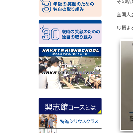
その結
全国大
応援よ