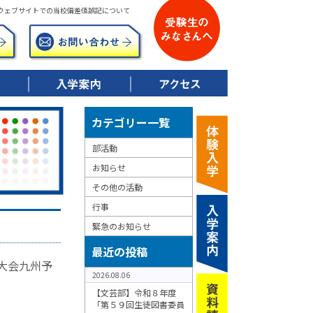
ウェブサイトでの当校偏差値誤記について
▶ 令和8年度募集要項
▶ 校納金について
▶ 特典制度について
カテゴリー一覧
部活動
お知らせ
その他の活動
行事
緊急のお知らせ
最近の投稿
国大会九州予
2026.08.06
【文芸部】令和８年度
「第５９回生徒図書委員