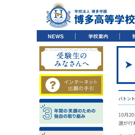
▶ ごあいさつ
▶ 教育方針
▶ 沿革
▶ キャンパスツアー
▶ 施設紹介
▶ 制服紹介
▶ デジタルパンフレット
▶ 校歌ダウンロード
▶ 3
▶ 3
▶ 3
バトント
10月
選が行