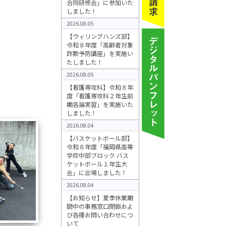
合同研修会」に参加いた
しました！
2026.08.05
【ウィリングハンズ部】
令和８年度「高齢者対象
詐欺予防講座」を実施い
たしました！
2026.08.05
【看護専攻科】令和８年
度「看護専攻科２年生前
期各論実習」を実施いた
しました！
2026.08.04
【バスケットボール部】
令和８年度「福岡県高等
学校中部ブロック バス
ケットボール１年生大
会」に出場しました！
2026.08.04
【お知らせ】夏季休業期
間中の事務窓口閉鎖およ
び各種お問い合わせにつ
いて