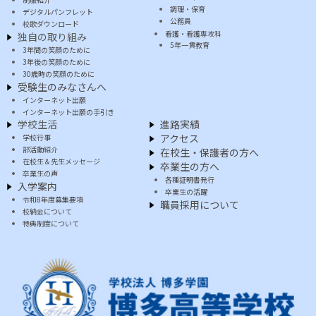
調理・保育
デジタルパンフレット
公務員
校歌ダウンロード
看護・看護専攻科
独自の取り組み
5年一貫教育
3年間の笑顔のために
3年後の笑顔のために
30歳時の笑顔のために
受験生のみなさんへ
インターネット出願
インターネット出願の手引き
学校生活
進路実績
アクセス
学校行事
部活動紹介
在校生・保護者の方へ
在校生＆先生メッセージ
卒業生の方へ
卒業生の声
各種証明書発行
入学案内
卒業生の活躍
令和8年度募集要項
職員採用について
校納金について
特典制度について