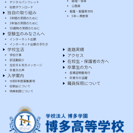
調理・保育
デジタルパンフレット
公務員
校歌ダウンロード
看護・看護専攻科
独自の取り組み
5年一貫教育
3年間の笑顔のために
3年後の笑顔のために
30歳時の笑顔のために
受験生のみなさんへ
インターネット出願
インターネット出願の手引き
学校生活
進路実績
アクセス
学校行事
部活動紹介
在校生・保護者の方へ
在校生＆先生メッセージ
卒業生の方へ
卒業生の声
各種証明書発行
入学案内
卒業生の活躍
令和8年度募集要項
職員採用について
校納金について
特典制度について