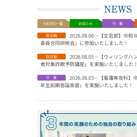
2026.08.06…
【文芸部】令和
委員合同研修会」に参加いたしました！
2026.08.05…
【ウィリングハ
者対象詐欺予防講座」を実施いたしました
2026.08.05…
【看護専攻科】
年生前期各論実習」を実施いたしました！
2026.08.04…
【バスケットボ
県高等学校中部ブロック バスケットボール
た！
2026.08.04…
【お知らせ】夏
鎖および各種お問い合わせについて