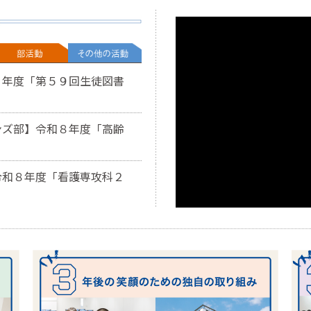
８年度「第５９回生徒図書
ンズ部】令和８年度「高齢
！
令和８年度「看護専攻科２
ール部】令和８年度「福岡
１年生大会」に出場しまし
季休業期間中の事務窓口閉